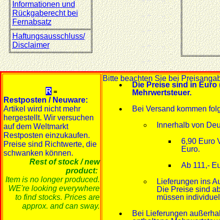
Informationen und
Rückgaberecht bei
Fernabsatz
Haftungsausschluss/
Disclaimer
Bitte beachten Sie bei Preisanga
Die Preise sind in Euro 
R
=
Mehrwertsteuer.
Restposten / Neuware:
Artikel wird nicht mehr
Bei Versand kommen fol
hergestellt. Wir versuchen
Innerhalb von Deu
auf dem Weltmarkt
Restposten einzukaufen.
6,90 Euro 
Preise sind Richtwerte, die
Euro.
schwanken können.
Rest of stock / new
Ab 111,- Eu
product:
Item is no longer produced.
Lieferungen ins A
WE're looking everywhere
Die Preise sind a
to find stocks. Prices are
müssen individuel
approx. and can sway.
Bei Lieferungen außerha