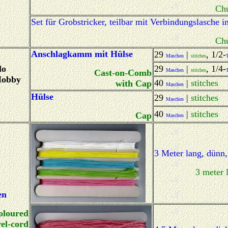
Chu
Set für Grobstricker, teilbar mit Verbindungslasche
Chu
Anschlagkamm mit Hülse
29
|
, 1/2-
Maschen
stitches
lo
29
|
, 1/4-
Maschen
stitches
Cast-on-Comb
Hobby
40
|
stitches
with Cap
Maschen
Hülse
29
|
stitches
Maschen
40
|
stitches
Cap
Maschen
3 Meter lang, dünn,
3 meter l
en
oloured
el-cord