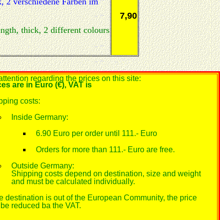
k, 2 verschiedene Farben im
7,90
ngth, thick, 2 different colours
ttention regarding the prices on this site:
ces are in Euro (€), VAT is
pping costs:
Inside Germany:
6.90 Euro per order until 111.- Euro
Orders for more than 111.- Euro are free.
Outside Germany:
Shipping costs depend on destination, size and weight
and must be calculated individually.
the destination is out of the European Community, the price
l be reduced ba the VAT.