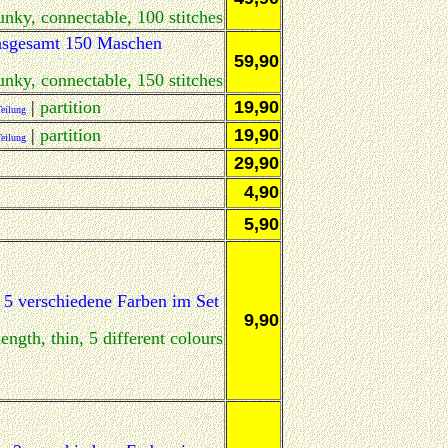
nky, connectable, 100 stitches
 insgesamt 150 Maschen
59,90
nky, connectable, 150 stitches
|
partition
19,90
Teilung
|
partition
19,90
Teilung
29,90
4,90
5,90
 5 verschiedene Farben im Set
9,90
ength, thin, 5 different colours