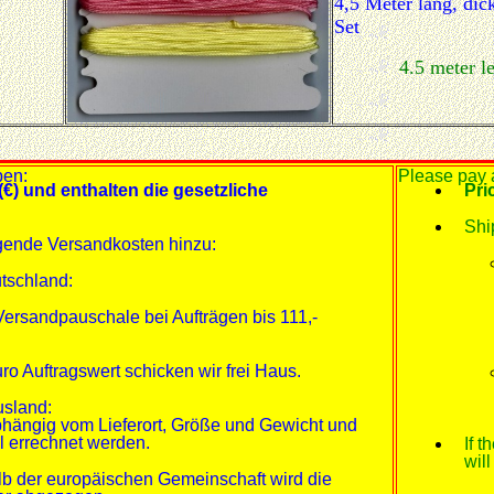
4,5 Meter lang, dic
Set
4.5 meter le
ben:
Please pay a
(€) und enthalten die gesetzliche
Pri
Shi
gende Versandkosten hinzu:
tschland:
Versandpauschale bei Aufträgen bis 111,-
ro Auftragswert schicken wir frei Haus.
usland:
bhängig vom Lieferort, Größe und Gewicht und
l errechnet werden.
If 
wil
lb der europäischen Gemeinschaft wird die