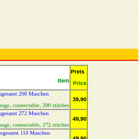
Preis
Item
Price
 insgesamt 200 Maschen
39,90
uge, connectable, 200 stitches
 insgesamt 272 Maschen
49,90
uge, connectable, 272 stitches
 insgesamt 110 Maschen
49,90