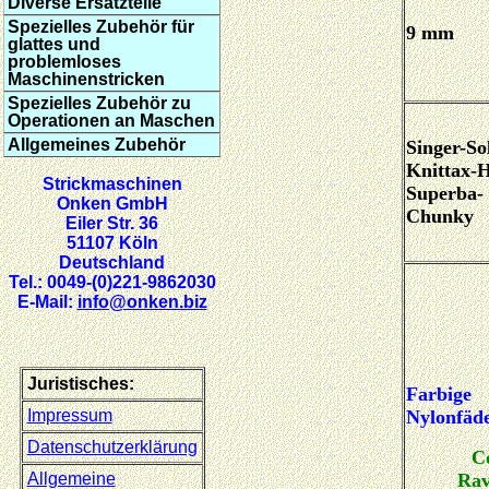
Diverse Ersatzteile
Spezielles Zubehör für
9 mm
glattes und
problemloses
Maschinenstricken
Spezielles Zubehör zu
Operationen an Maschen
Allgemeines Zubehör
Singer-So
Knittax-
Strickmaschinen
Superba-
Onken GmbH
Chunky
Eiler Str. 36
51107 Köln
Deutschland
Tel.: 0049-(0)221-9862030
E-Mail:
info@onken.biz
Juristisches:
Farbige
Impressum
Nylonfäd
Datenschutzerklärung
C
Allgemeine
Rav