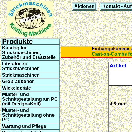
Aktionen
Kontakt - Auf
Produkte
Katalog für
Einhängekämme
Strickmaschinen,
Cast-on-Combs 
Zubehör und Ersatzteile
Literatur zu
Artikel
Strickmaschinen
Strickmaschinen
Groß-Zubehör
Wickelgeräte
Muster- und
Schnittgestaltung am PC
4,5 mm
(mit DesignaKnit)
Muster- und
Schnittgestaltung ohne
PC
Wartung und Pflege