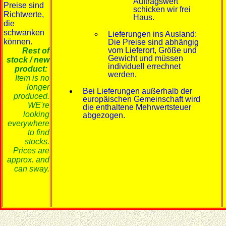
Auftragswert
Preise sind
schicken wir frei
Richtwerte,
Haus.
die
schwanken
Lieferungen ins Ausland:
können.
Die Preise sind abhängig
vom Lieferort, Größe und
Rest of
Gewicht und müssen
stock / new
individuell errechnet
product:
werden.
Item is no
longer
Bei Lieferungen außerhalb der
produced.
europäischen Gemeinschaft wird
WE're
die enthaltene Mehrwertsteuer
looking
abgezogen.
everywhere
to find
stocks.
Prices are
approx. and
can sway.