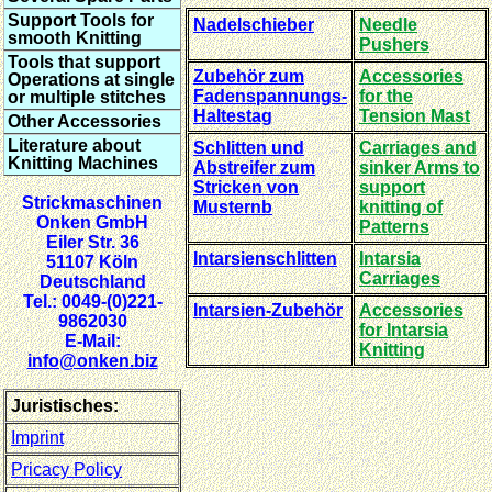
Support Tools for
Nadelschieber
Needle
smooth Knitting
Pushers
Tools that support
Zubehör zum
Accessories
Operations at single
Fadenspannungs-
for the
or multiple stitches
Haltestag
Tension Mast
Other Accessories
Literature about
Schlitten und
Carriages and
Knitting Machines
Abstreifer zum
sinker Arms to
Stricken von
support
Strickmaschinen
Musternb
knitting of
Onken GmbH
Patterns
Eiler Str. 36
Intarsienschlitten
Intarsia
51107 Köln
Carriages
Deutschland
Tel.: 0049-(0)221-
Intarsien-Zubehör
Accessories
9862030
for Intarsia
E-Mail:
Knitting
info@onken.biz
Juristisches:
Imprint
Pricacy Policy