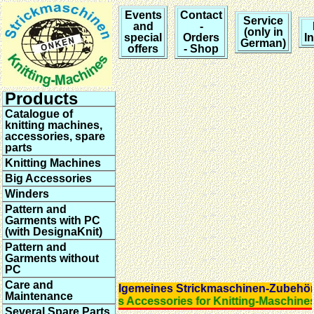
Events
Contact
Service
and
-
(only in
special
Orders
I
German)
offers
- Shop
Products
Catalogue of
knitting machines,
accessories, spare
parts
Knitting Machines
Big Accessories
Winders
Pattern and
Garments with PC
(with DesignaKnit)
Pattern and
Garments without
PC
Care and
Allgemeines Strickmaschinen-Zubeh
Maintenance
Various Accessories for Knitting-Maschines
Several Spare Parts