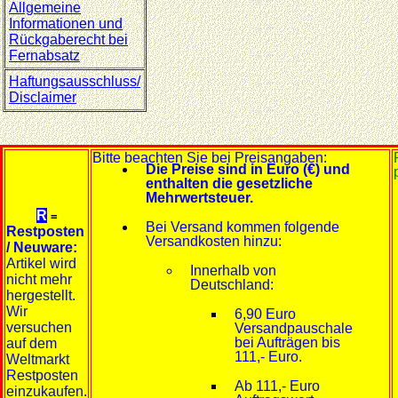
Allgemeine
Informationen und
Rückgaberecht bei
Fernabsatz
Haftungsausschluss/
Disclaimer
Bitte beachten Sie bei Preisangaben:
Die Preise sind in Euro (€) und
enthalten die gesetzliche
Mehrwertsteuer.
R
=
Bei Versand kommen folgende
Restposten
Versandkosten hinzu:
/ Neuware:
Artikel wird
Innerhalb von
nicht mehr
Deutschland:
hergestellt.
Wir
6,90 Euro
versuchen
Versandpauschale
bei Aufträgen bis
auf dem
111,- Euro.
Weltmarkt
Restposten
Ab 111,- Euro
einzukaufen.