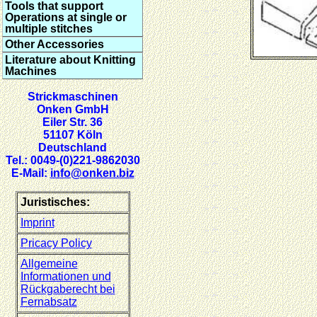
Tools that support
Operations at single or
multiple stitches
Other Accessories
Literature about Knitting
Machines
Strickmaschinen
Onken GmbH
Eiler Str. 36
51107 Köln
Deutschland
Tel.: 0049-(0)221-9862030
E-Mail:
info@onken.biz
Juristisches:
Imprint
Pricacy Policy
Allgemeine
Informationen und
Rückgaberecht bei
Fernabsatz