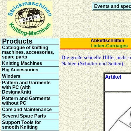
Events and speci
Products
Abkettschlitten
Linker-Carriages
Catalogue of knitting
machines, accessories,
spare parts
Die große schnelle Hilfe, nich
Nähten (Schulter und Seiten).
Knitting Machines
Big Accessories
Winders
Artikel
Pattern and Garments
with PC (with
DesignaKnit)
Pattern and Garments
without PC
Care and Maintenance
Several Spare Parts
Support Tools for
smooth Knitting