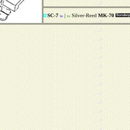
SC-7
|
Silver-Reed
MK-70
für
for