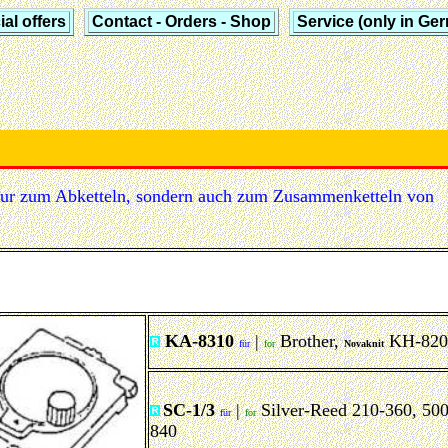
al offers
Contact - Orders - Shop
Service (only in Ge
t nur zum Abketteln, sondern auch zum Zusammenketteln von
KA-8310
|
Brother,
KH-820
für
for
Novaknit
SC-1/3
|
Silver-Reed 210-360, 500
für
for
840