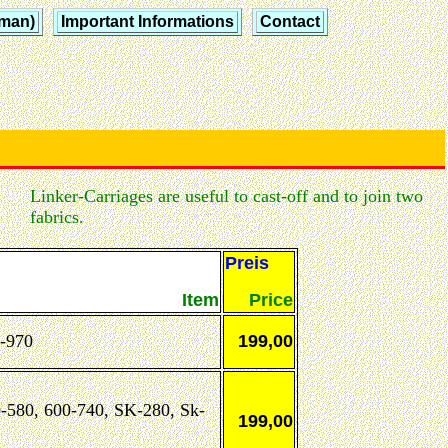
rman)
Important Informations
Contact
Linker-Carriages are useful to cast-off and to join two
fabrics.
Preis
Item
Price
-970
199,00
-580, 600-740, SK-280, Sk-
199,00